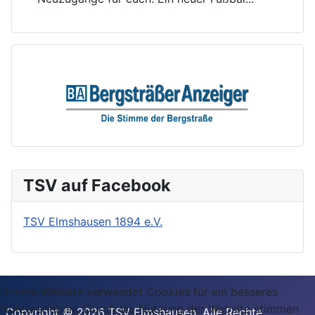
TSV auf Facebook
TSV Elmshausen 1894 e.V.
Unsere Website verwendet Cookies für ein besseres
Nutzererlebnis. Durch die Nutzung der Website stimmen
Copyright © 2026 TSV Elmshausen. Alle Rechte